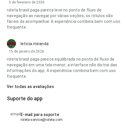
5 de fevereiro de 2026
roleta brasil paga parece leve no ponto de fluxo de
navegação ao navegar por várias seções; os rótulos são
fáceis de acompanhar. A experiência combina bem com uso
frequente.
leticia.miranda
15 de janeiro de 2026
roleta brasil paga parece equilibrada no ponto de fluxo de
navegação em uma tela menor; a interface não distrai das
informações do app. A experiência combina bem com uso
frequente.
Ver todas as avaliações
Suporte do app
email
E-mail para suporte
roleta-service@roleta.com