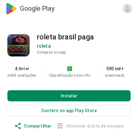
Google Play
roleta brasil paga
roleta
Compras no app
4.6
590 mil+
star
6485 avaliações
Classificação Livre
info
downloads
Instalar
Conferir no app Play Store
Compartilhar
Adicionar à lista de desejos