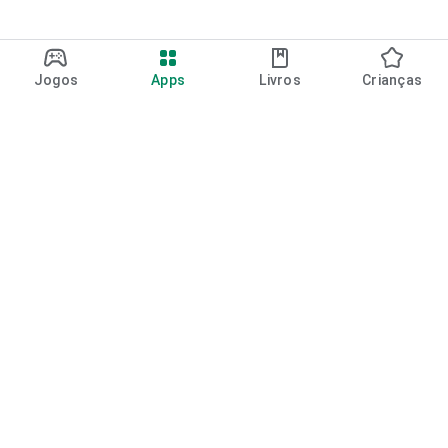
Jogos
Apps
Livros
Crianças
Google Play
Play Pass
Pontos do Play Points
Vales-presente
Resgatar
Política de reembolso