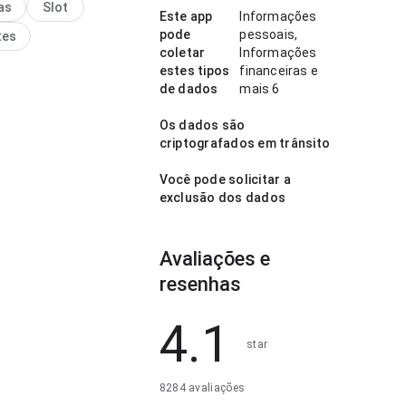
as
Slot
te se vale instalar.
Este app
Informações
pode
pessoais,
tes
coletar
Informações
estes tipos
financeiras e
de dados
mais 6
Os dados são
criptografados em trânsito
Você pode solicitar a
exclusão dos dados
Avaliações e
resenhas
4.1
star
8284 avaliações