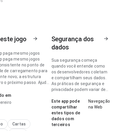
os
este jogo
Segurança dos
dados
pp paga mesmo jogos
pp paga mesmo jogos
Sua segurança começa
onsistente no ponto de
quando você entende como
de de carregamento para
os desenvolvedores coletam
nte novo; a estrutura
e compartilham seus dados.
aro o próximo passo. Ajuda
As práticas de segurança e
r decidir rapidamente se
privacidade podem variar de
lar.
ado em
acordo com o uso, a região e a
idade.
Este app pode
Navegação
ereiro
pp paga mesmo jogos
compartilhar
na Web
uida no ponto de fluxo de
estes tipos de
ão comparando com apps
dados com
; o conteúdo é fácil de
no
Cartas
terceiros
. Ajuda quem quer decidir