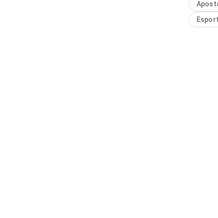
Apost
rapidamen
Espor