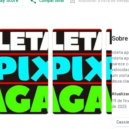
lay Store
Compartilhar
Adicionar à lista de desej
Sobre 
roleta a
roleta a
parece c
velocida
um visita
deixa cl
quem que
vale insta
Atualiz
19 de fev
roleta a
de 2025
parece fl
navegaç
parecidos
Cassi
examinar