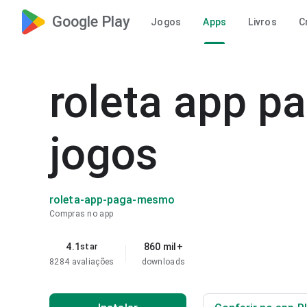
Google Play
Jogos
Apps
Livros
C
roleta app 
jogos
roleta-app-paga-mesmo
Compras no app
4.1
860 mil+
star
8284 avaliações
downloads