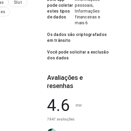
as
Slot
is confiança ao
pode coletar
pessoais,
estes tipos
Informações
tes
de dados
financeiras e
mais 6
Os dados são criptografados
em trânsito
Você pode solicitar a exclusão
dos dados
Avaliações e
resenhas
4.6
star
7847 avaliações