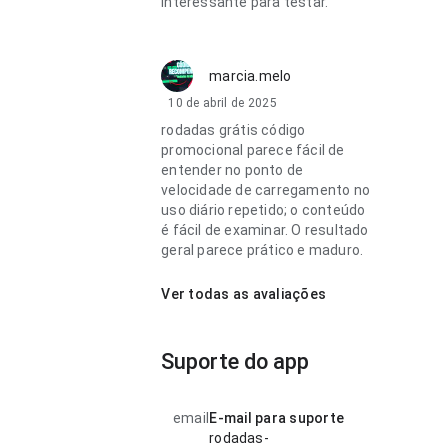
interessante para testar.
marcia.melo
10 de abril de 2025
rodadas grátis código
promocional parece fácil de
entender no ponto de
velocidade de carregamento no
uso diário repetido; o conteúdo
é fácil de examinar. O resultado
geral parece prático e maduro.
Ver todas as avaliações
Suporte do app
email
E-mail para suporte
rodadas-