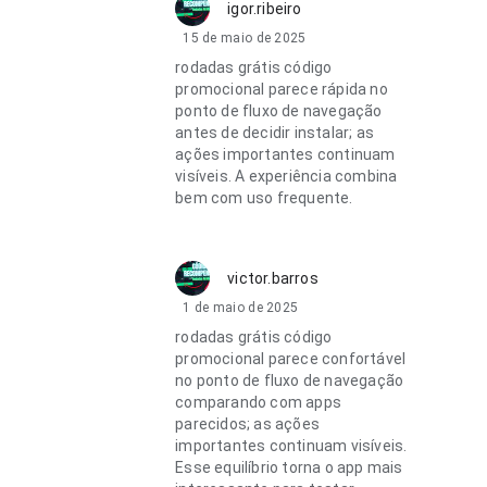
igor.ribeiro
15 de maio de 2025
rodadas grátis código
promocional parece rápida no
ponto de fluxo de navegação
antes de decidir instalar; as
ações importantes continuam
visíveis. A experiência combina
bem com uso frequente.
victor.barros
1 de maio de 2025
rodadas grátis código
promocional parece confortável
no ponto de fluxo de navegação
comparando com apps
parecidos; as ações
importantes continuam visíveis.
Esse equilíbrio torna o app mais