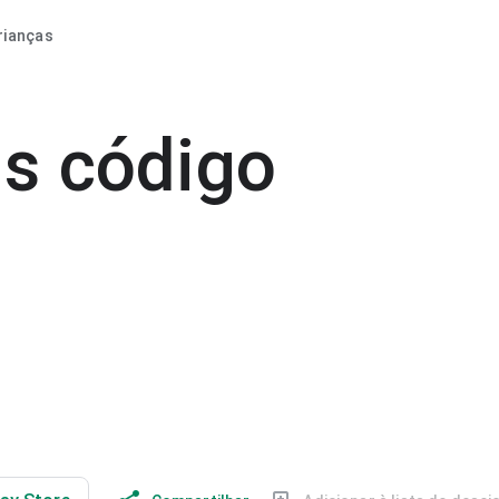
rianças
is código