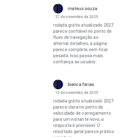
mateus.souza
27 de novembro de 2025
rodada grátis atualizado 2027
parece confiável no ponto de
fluxo de navegação ao
alternar detalhes; a página
parece completa sem ficar
pesada. Isso passa mais
confiança ao usuário.
bianca.farias
13 de novembro de 2025
rodada grátis atualizado 2027
parece clara no ponto de
velocidade de carregamento
para um visitante novo; a
resposta é previsível. O
resultado geral parece prático