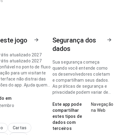
os
este jogo
Segurança dos
dados
rátis atualizado 2027
rátis atualizado 2027
Sua segurança começa
onfiável no ponto de fluxo
quando você entende como
ação para um visitante
os desenvolvedores coletam
nterface não distrai das
e compartilham seus dados.
ões do app. Ajuda quem
As práticas de segurança e
idir rapidamente se vale
privacidade podem variar de
ado em
acordo com o uso, a região e a
idade.
Este app pode
Navegação
ezembro
rátis atualizado 2027
compartilhar
na Web
adura no ponto de fluxo
estes tipos de
gação com conexão mais
dados com
página não parece
no
Cartas
terceiros
a. A página deixa uma