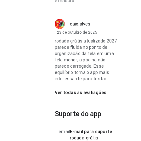
e maduro.
caio.alves
23 de outubro de 2025
rodada grátis atualizado 2027
parece fluida no ponto de
organização da tela em uma
tela menor; a página não
parece carregada. Esse
equilíbrio torna o app mais
interessante para testar.
Ver todas as avaliações
Suporte do app
email
E-mail para suporte
rodada-grátis-