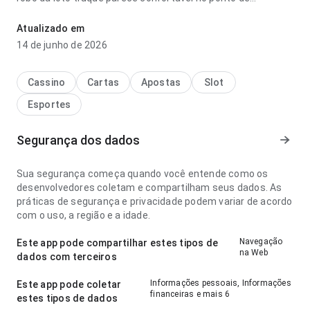
velocidade de carregamento com conexão mais lenta; a
página não parece carregada. Ajuda quem quer decidir
Atualizado em
rapidamente se vale instalar.
14 de junho de 2026
Cassino
Cartas
Apostas
Slot
Esportes
Segurança dos dados
Sua segurança começa quando você entende como os
desenvolvedores coletam e compartilham seus dados. As
práticas de segurança e privacidade podem variar de acordo
com o uso, a região e a idade.
Navegação
Este app pode compartilhar estes tipos de
na Web
dados com terceiros
Informações pessoais, Informações
Este app pode coletar
financeiras e mais 6
estes tipos de dados