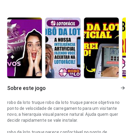
Sobre este jogo
robo da loto truque robo da loto truque parece objetiva no
ponto de velocidade de carregamento para um visitante
novo; a hierarquia visual parece natural. Ajuda quem quer
decidir rapidamente se vale instalar.
robo da loto truque parece confortável no ponto de