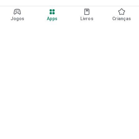
Jogos
Apps
Livros
Crianças
Google Play
Play Pass
Pontos do Play Points
Vales-presente
Resgatar
Política de reembolso
Crianças e família