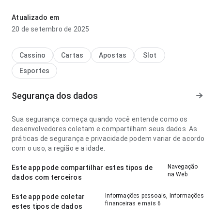
navegação ao alternar detalhes; a interface não distrai das
informações do app. Esse equilíbrio torna o app mais
Atualizado em
interessante para testar.
20 de setembro de 2025
Cassino
Cartas
Apostas
Slot
Esportes
Segurança dos dados
Sua segurança começa quando você entende como os
desenvolvedores coletam e compartilham seus dados. As
práticas de segurança e privacidade podem variar de acordo
com o uso, a região e a idade.
Navegação
Este app pode compartilhar estes tipos de
na Web
dados com terceiros
Informações pessoais, Informações
Este app pode coletar
financeiras e mais 6
estes tipos de dados