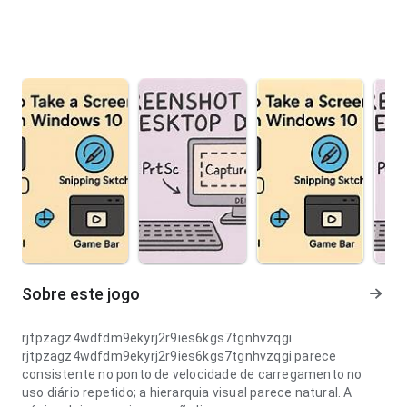
Sobre este jogo
rjtpzagz4wdfdm9ekyrj2r9ies6kgs7tgnhvzqgi
rjtpzagz4wdfdm9ekyrj2r9ies6kgs7tgnhvzqgi parece
consistente no ponto de velocidade de carregamento no
uso diário repetido; a hierarquia visual parece natural. A