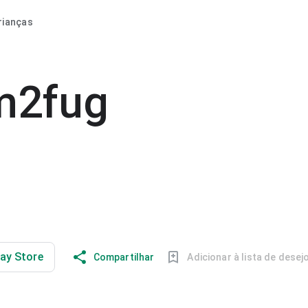
rianças
m2fug
lay Store
Compartilhar
Adicionar à lista de desej