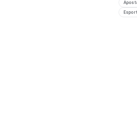
carregad
Apost
deixa um
Espor
limpa e s