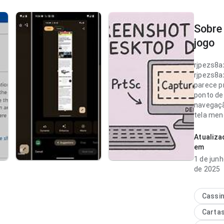
Sobre
jogo
rjpezs8
rjpezs8
parece p
ponto de
navegaç
tela men
não pare
A experi
Atualiza
bem com
em
frequent
1 de jun
de 2025
rjpezs8
parece c
de fluxo
Cassi
para um 
Carta
a página