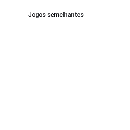
Jogos semelhantes