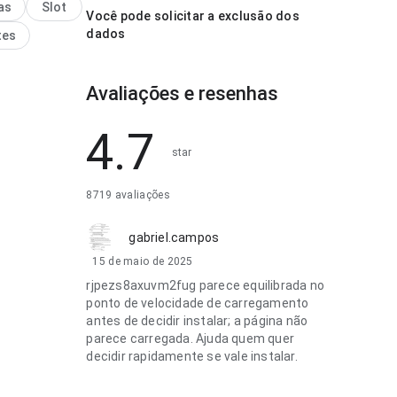
a. A página
as
Slot
Você pode solicitar a exclusão dos
a impressão
dados
tes
egura.
Avaliações e resenhas
4.7
star
8719 avaliações
gabriel.campos
15 de maio de 2025
rjpezs8axuvm2fug parece equilibrada no
ponto de velocidade de carregamento
antes de decidir instalar; a página não
parece carregada. Ajuda quem quer
decidir rapidamente se vale instalar.