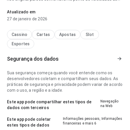
carregamento lendo descrições longas; a resposta é
previsível. A experiência combina bem com uso frequente.
Atualizado em
27 de janeiro de 2026
Cassino
Cartas
Apostas
Slot
Esportes
Segurança dos dados
Sua segurança começa quando você entende como os
desenvolvedores coletam e compartilham seus dados. As
práticas de segurança e privacidade podem variar de acordo
com o uso, a região e a idade.
Navegação
Este app pode compartilhar estes tipos de
na Web
dados com terceiros
Informações pessoais, Informações
Este app pode coletar
financeiras e mais 6
estes tipos de dados