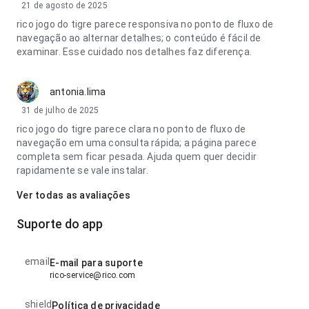
21 de agosto de 2025
rico jogo do tigre parece responsiva no ponto de fluxo de
navegação ao alternar detalhes; o conteúdo é fácil de
examinar. Esse cuidado nos detalhes faz diferença.
antonia.lima
31 de julho de 2025
rico jogo do tigre parece clara no ponto de fluxo de
navegação em uma consulta rápida; a página parece
completa sem ficar pesada. Ajuda quem quer decidir
rapidamente se vale instalar.
Ver todas as avaliações
Suporte do app
email
E-mail para suporte
rico-service@rico.com
shield
Política de privacidade