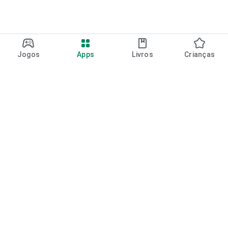
Jogos
Apps
Livros
Crianças
Google Play
Play Pass
Pontos do Play Points
Vales-presente
Resgatar
Política de reembolso