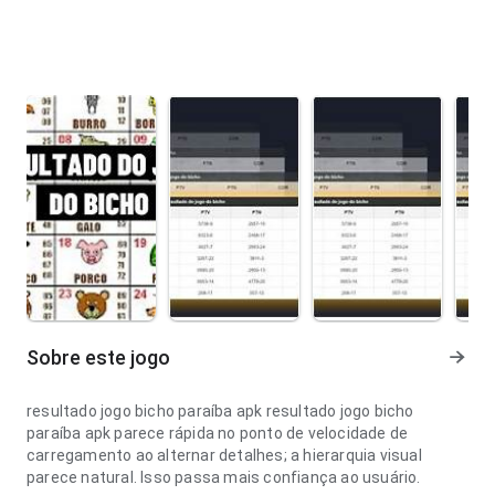
Sobre este jogo
resultado jogo bicho paraíba apk resultado jogo bicho
paraíba apk parece rápida no ponto de velocidade de
carregamento ao alternar detalhes; a hierarquia visual
parece natural. Isso passa mais confiança ao usuário.