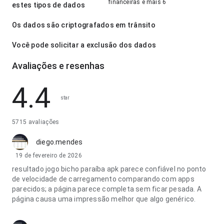
financeiras e mais 6
estes tipos de dados
Os dados são criptografados em trânsito
Você pode solicitar a exclusão dos dados
Avaliações e resenhas
4.4
star
5715 avaliações
diego.mendes
19 de fevereiro de 2026
resultado jogo bicho paraíba apk parece confiável no ponto
de velocidade de carregamento comparando com apps
parecidos; a página parece completa sem ficar pesada. A
página causa uma impressão melhor que algo genérico.