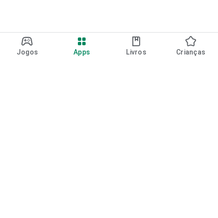
Jogos
Apps
Livros
Crianças
Google Play
Play Pass
Pontos do Play Points
Vales-presente
Resgatar
Política de reembolso