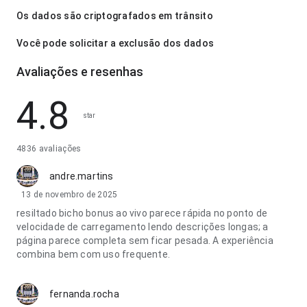
Os dados são criptografados em trânsito
Você pode solicitar a exclusão dos dados
Avaliações e resenhas
4.8
star
4836 avaliações
andre.martins
13 de novembro de 2025
resiltado bicho bonus ao vivo parece rápida no ponto de
velocidade de carregamento lendo descrições longas; a
página parece completa sem ficar pesada. A experiência
combina bem com uso frequente.
fernanda.rocha