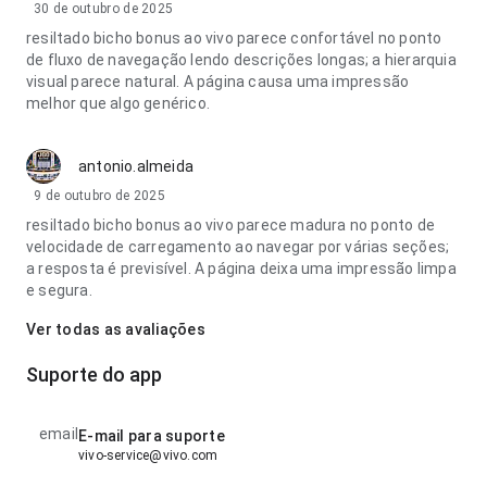
30 de outubro de 2025
resiltado bicho bonus ao vivo parece confortável no ponto
de fluxo de navegação lendo descrições longas; a hierarquia
visual parece natural. A página causa uma impressão
melhor que algo genérico.
antonio.almeida
9 de outubro de 2025
resiltado bicho bonus ao vivo parece madura no ponto de
velocidade de carregamento ao navegar por várias seções;
a resposta é previsível. A página deixa uma impressão limpa
e segura.
Ver todas as avaliações
Suporte do app
email
E-mail para suporte
vivo-service@vivo.com