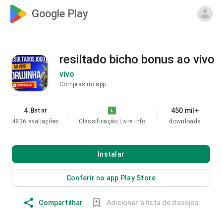
Google Play
resiltado bicho bonus ao vivo
vivo
Compras no app
4.8
450 mil+
star
4836 avaliações
Classificação Livre
info
downloads
Instalar
Conferir no app Play Store
Compartilhar
Adicionar à lista de desejos