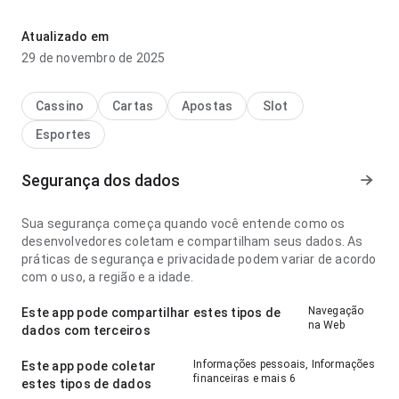
resiltado bicho bonus ao vivo parece consistente no ponto
de velocidade de carregamento ao navegar por várias
Atualizado em
seções; a interface não distrai das informações do app. A
29 de novembro de 2025
página causa uma impressão melhor que algo genérico.
Cassino
Cartas
Apostas
Slot
Esportes
Segurança dos dados
Sua segurança começa quando você entende como os
desenvolvedores coletam e compartilham seus dados. As
práticas de segurança e privacidade podem variar de acordo
com o uso, a região e a idade.
Navegação
Este app pode compartilhar estes tipos de
na Web
dados com terceiros
Informações pessoais, Informações
Este app pode coletar
financeiras e mais 6
estes tipos de dados