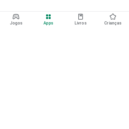
Jogos
Apps
Livros
Crianças
Google Play
Play Pass
Pontos do Play Points
Vales-presente
Resgatar
Política de reembolso