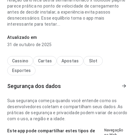
relação da loteca desta semana monaco x toulouse palpite
parece prática no ponto de velocidade de carregamento
antes de decidir instalar; a experiência evita passos
desnecessários. Esse equilíbrio torna o app mais
interessante para testar.
relação da loteca desta semana monaco x toulouse palpite
Atualizado em
parece fluida no ponto de fluxo de navegação antes de
31 de outubro de 2025
decidir instalar; os rótulos são fáceis de acompanhar. A
página causa uma impressão melhor que algo genérico.
Cassino
Cartas
Apostas
Slot
Esportes
Segurança dos dados
Sua segurança começa quando você entende como os
desenvolvedores coletam e compartilham seus dados. As
práticas de segurança e privacidade podem variar de acordo
com o uso, a região e a idade.
Navegação
Este app pode compartilhar estes tipos de