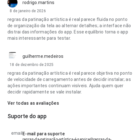
rodrigo.martins
8 de janeiro de 2026
regras da patinação artística é real parece fluida no ponto
de organização da tela ao alternar detalhes; a interface não
distrai das informações do app. Esse equilíbrio torna o app
mais interessante para testar.
guilherme.medeiros
18 de dezembro de 2025
regras da patinação artística é real parece objetiva no ponto
de velocidade de carregamento antes de decidir instalar; as
ações importantes continuam visíveis. Ajuda quem quer
decidir rapidamente se vale instalar.
Ver todas as avaliações
Suporte do app
email
E-mail para suporte
regras-da-patinação-artística-é-service@regras-da-