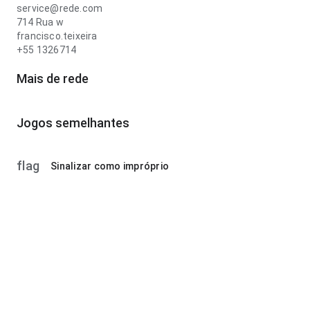
service@rede.com
714 Rua w
francisco.teixeira
+55 1326714
Mais de rede
Jogos semelhantes
flag
Sinalizar como impróprio