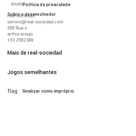
shield
Política de privacidade
Sobre o desenvolvedor
real-sociedad
service@real-sociedad.com
388 Rua s
arthur.araujo
+55 2982388
Mais de real-sociedad
Jogos semelhantes
flag
Sinalizar como impróprio