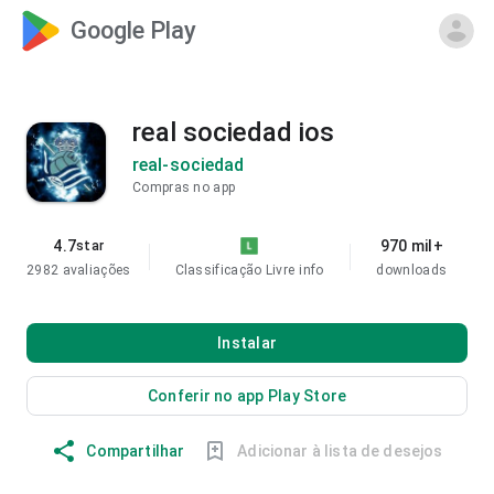
Google Play
real sociedad ios
real-sociedad
Compras no app
4.7
970 mil+
star
2982 avaliações
Classificação Livre
info
downloads
Instalar
Conferir no app Play Store
Compartilhar
Adicionar à lista de desejos