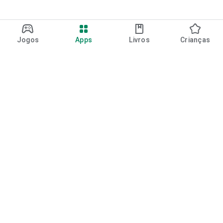
Jogos
Apps
Livros
Crianças
Google Play
Play Pass
Pontos do Play Points
Vales-presente
Resgatar
Política de reembolso