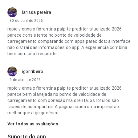
larissa.pereira
30 de abril de 2026
rapid vienna x fiorentina palpite preditor atualizado 2026
parece consistente no ponto de velocidade de
carregamento comparando com apps parecidos; a interface
não distrai das informações do app. A experiência combina
bem com uso frequente.
igor.ribeiro
9 de abril de 2026
rapid vienna x fiorentina palpite preditor atualizado 2026
parece bem planejada no ponto de velocidade de
carregamento com conexão mais lenta; os rótulos são
fáceis de acompanhar. A página causa uma impressão
melhor que algo genérico.
Ver todas as avaliações
Suporte do app