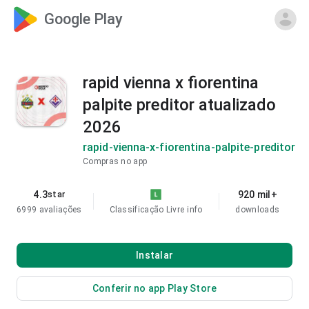
Google Play
rapid vienna x fiorentina
palpite preditor atualizado
2026
rapid-vienna-x-fiorentina-palpite-preditor
Compras no app
4.3
920 mil+
star
6999 avaliações
Classificação Livre
info
downloads
Instalar
Conferir no app Play Store