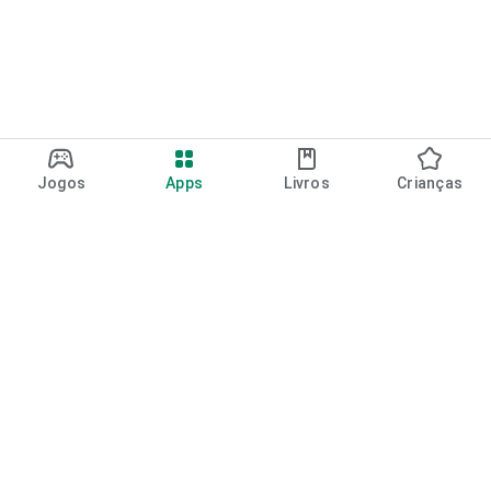
Jogos
Apps
Livros
Crianças
Google Play
Play Pass
Pontos do Play Points
Vales-presente