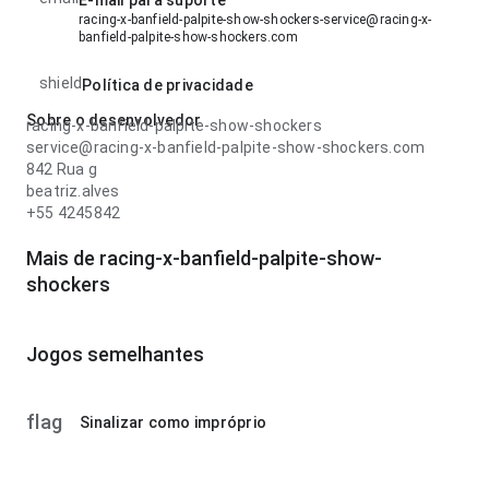
E-mail para suporte
racing-x-banfield-palpite-show-shockers-service@racing-x-
banfield-palpite-show-shockers.com
shield
Política de privacidade
Sobre o desenvolvedor
racing-x-banfield-palpite-show-shockers
service@racing-x-banfield-palpite-show-shockers.com
842 Rua g
beatriz.alves
+55 4245842
Mais de racing-x-banfield-palpite-show-
shockers
Jogos semelhantes
flag
Sinalizar como impróprio