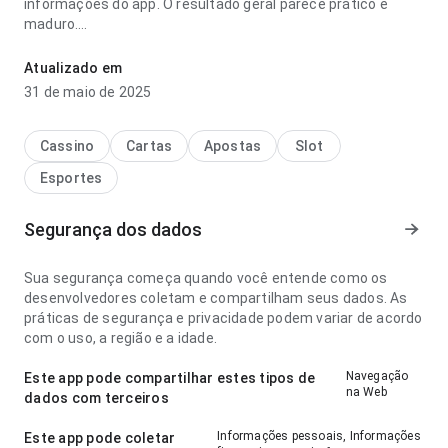
informações do app. O resultado geral parece prático e
maduro.
racing x banfield palpite show shockers atualizado 2027
Atualizado em
parece bem planejada no ponto de fluxo de navegação ao
31 de maio de 2025
navegar por várias seções; a página não parece carregada.
Esse cuidado nos detalhes faz diferença.
Cassino
Cartas
Apostas
Slot
Esportes
Segurança dos dados
Sua segurança começa quando você entende como os
desenvolvedores coletam e compartilham seus dados. As
práticas de segurança e privacidade podem variar de acordo
com o uso, a região e a idade.
Navegação
Este app pode compartilhar estes tipos de
na Web
dados com terceiros
Informações pessoais, Informações
Este app pode coletar