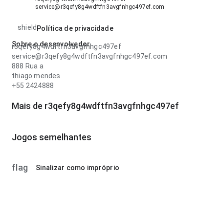
service@r3qefy8g4wdftfn3avgfnhgc497ef.com
shield
Política de privacidade
Sobre o desenvolvedor
r3qefy8g4wdftfn3avgfnhgc497ef
service@r3qefy8g4wdftfn3avgfnhgc497ef.com
888 Rua a
thiago.mendes
+55 2424888
Mais de r3qefy8g4wdftfn3avgfnhgc497ef
Jogos semelhantes
flag
Sinalizar como impróprio