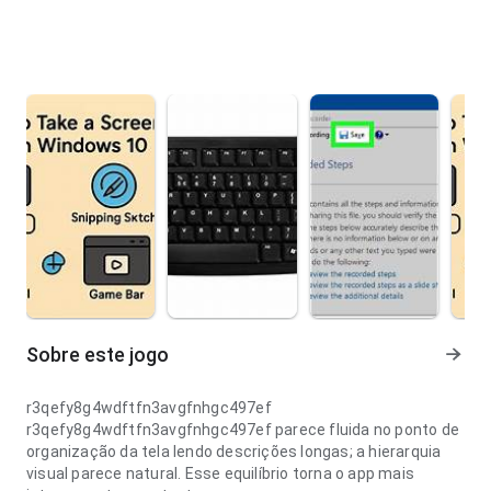
Sobre este jogo
r3qefy8g4wdftfn3avgfnhgc497ef
r3qefy8g4wdftfn3avgfnhgc497ef parece fluida no ponto de
organização da tela lendo descrições longas; a hierarquia
visual parece natural. Esse equilíbrio torna o app mais