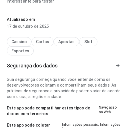
interessante para testar.
r3qefy8g4wdftfn3avgfnhgc497ef parece madura no ponto
de fluxo de navegação antes de decidir instalar; a
Atualizado em
experiência evita passos desnecessários. A experiência
17 de outubro de 2025
combina bem com uso frequente.
Cassino
Cartas
Apostas
Slot
Esportes
Segurança dos dados
Sua segurança começa quando você entende como os
desenvolvedores coletam e compartilham seus dados. As
práticas de segurança e privacidade podem variar de acordo
com o uso, a região e a idade.
Navegação
Este app pode compartilhar estes tipos de
na Web
dados com terceiros
Informações pessoais, Informações
Este app pode coletar