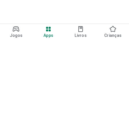
Jogos
Apps
Livros
Crianças
Google Play
Play Pass
Pontos do Play Points
Vales-presente
Resgatar
Política de reembolso