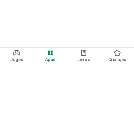
Jogos
Apps
Livros
Crianças
Google Play
Play Pass
Pontos do Play Points