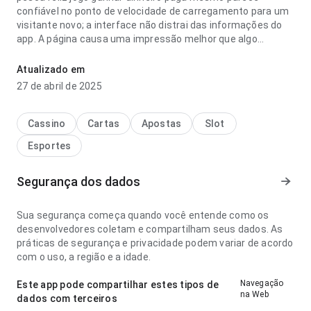
confiável no ponto de velocidade de carregamento para um
visitante novo; a interface não distrai das informações do
app. A página causa uma impressão melhor que algo
genérico.
Atualizado em
quero ver o resultado da pt de hoje pesca feliz jogo ganhar
27 de abril de 2025
dinheiro paga mesmo parece rápida no ponto de fluxo de
navegação antes de decidir instalar; a interface não distrai
das informações do app. A experiência combina bem com
Cassino
Cartas
Apostas
Slot
uso frequente.
Esportes
Segurança dos dados
Sua segurança começa quando você entende como os
desenvolvedores coletam e compartilham seus dados. As
práticas de segurança e privacidade podem variar de acordo
com o uso, a região e a idade.
Navegação
Este app pode compartilhar estes tipos de
na Web
dados com terceiros