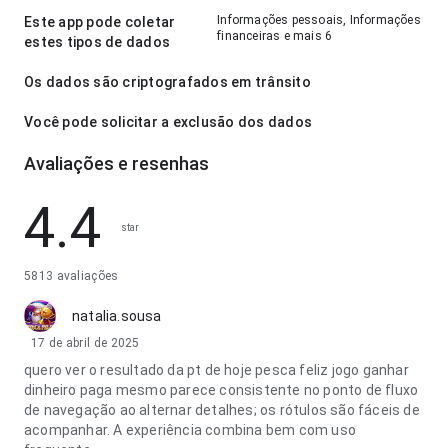
Informações pessoais, Informações
Este app pode coletar
financeiras e mais 6
estes tipos de dados
Os dados são criptografados em trânsito
Você pode solicitar a exclusão dos dados
Avaliações e resenhas
4.4
star
5813 avaliações
natalia.sousa
17 de abril de 2025
quero ver o resultado da pt de hoje pesca feliz jogo ganhar
dinheiro paga mesmo parece consistente no ponto de fluxo
de navegação ao alternar detalhes; os rótulos são fáceis de
acompanhar. A experiência combina bem com uso