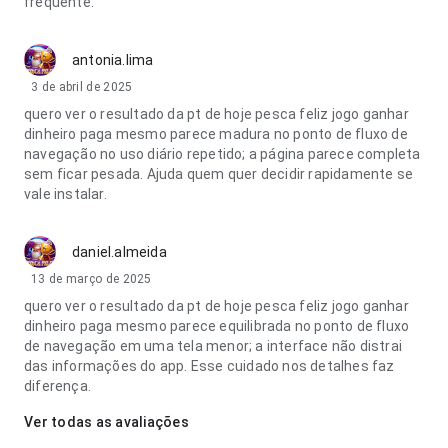
frequente.
antonia.lima
3 de abril de 2025
quero ver o resultado da pt de hoje pesca feliz jogo ganhar
dinheiro paga mesmo parece madura no ponto de fluxo de
navegação no uso diário repetido; a página parece completa
sem ficar pesada. Ajuda quem quer decidir rapidamente se
vale instalar.
daniel.almeida
13 de março de 2025
quero ver o resultado da pt de hoje pesca feliz jogo ganhar
dinheiro paga mesmo parece equilibrada no ponto de fluxo
de navegação em uma tela menor; a interface não distrai
das informações do app. Esse cuidado nos detalhes faz
diferença.
Ver todas as avaliações