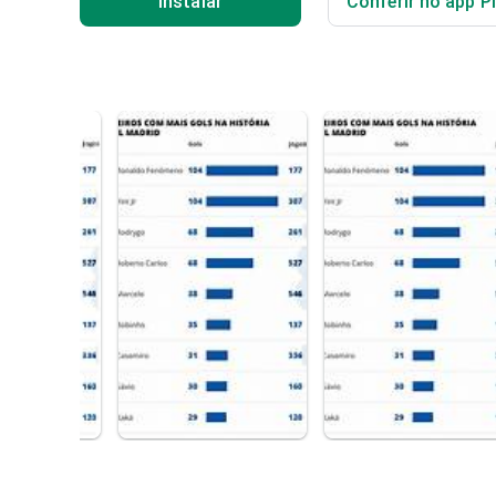
Instalar
Conferir no app P