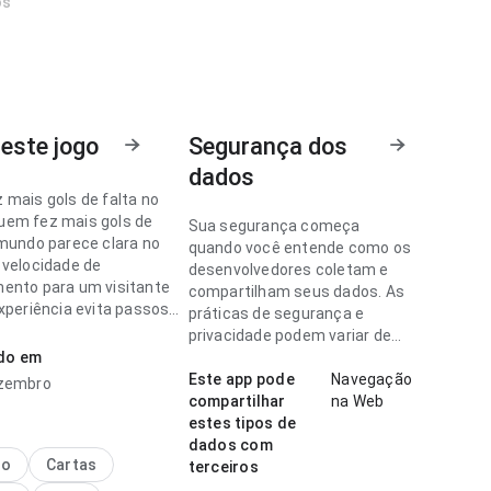
os
este jogo
Segurança dos
dados
 mais gols de falta no
em fez mais gols de
Sua segurança começa
 mundo parece clara no
quando você entende como os
 velocidade de
desenvolvedores coletam e
ento para um visitante
compartilham seus dados. As
experiência evita passos
práticas de segurança e
sários. Esse cuidado nos
privacidade podem variar de
 faz diferença.
ado em
acordo com o uso, a região e a
idade.
Este app pode
Navegação
ezembro
 mais gols de falta no
compartilhar
na Web
rece consistente no
estes tipos de
 velocidade de
dados com
ento antes de decidir
no
Cartas
terceiros
 a resposta é previsível.