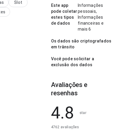
as
Slot
dado nos detalhes faz
Este app
Informações
a.
pode coletar
pessoais,
tes
estes tipos
Informações
de dados
financeiras e
mais 6
Os dados são criptografados
em trânsito
Você pode solicitar a
exclusão dos dados
Avaliações e
resenhas
4.8
star
4762 avaliações