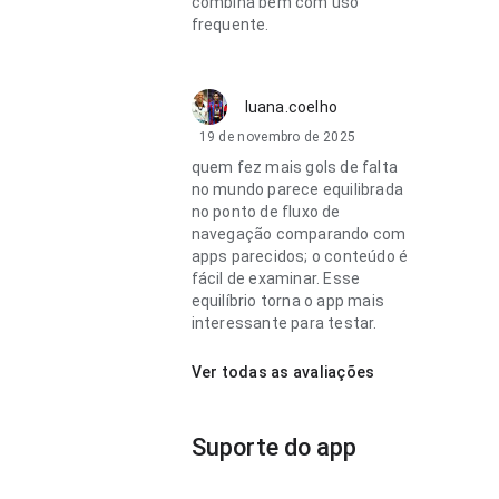
combina bem com uso
frequente.
luana.coelho
19 de novembro de 2025
quem fez mais gols de falta
no mundo parece equilibrada
no ponto de fluxo de
navegação comparando com
apps parecidos; o conteúdo é
fácil de examinar. Esse
equilíbrio torna o app mais
interessante para testar.
Ver todas as avaliações
Suporte do app