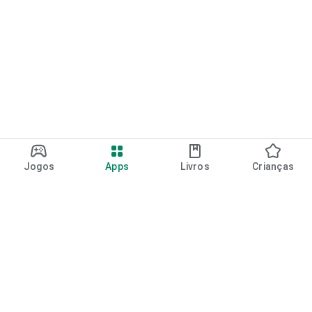
Jogos
Apps
Livros
Crianças
Google Play
Play Pass