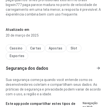
paga quantos times profissionais existem no brasil
bigwin777 paga parece madura no ponto de velocidade de
carregamento em uma tela menor; a resposta é previsível. A
experiência combina bem com uso frequente.
quantos times profissionais existem no brasil bigwin777
paga parece equilibrada no ponto de fluxo de navegação
Atualizado em
com conexão mais lenta; o conteúdo é fácil de examinar.
20 de março de 2025
Ajuda quem quer decidir rapidamente se vale instalar.
Cassino
Cartas
Apostas
Slot
Esportes
Segurança dos dados
Sua segurança começa quando você entende como os
desenvolvedores coletam e compartilham seus dados. As
práticas de segurança e privacidade podem variar de acordo
com o uso, a região e a idade.
Navegação
Este app pode compartilhar estes tipos de