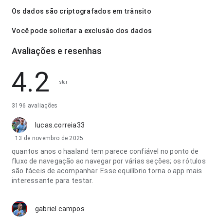
Os dados são criptografados em trânsito
Você pode solicitar a exclusão dos dados
Avaliações e resenhas
4.2
star
3196 avaliações
lucas.correia33
13 de novembro de 2025
quantos anos o haaland tem parece confiável no ponto de
fluxo de navegação ao navegar por várias seções; os rótulos
são fáceis de acompanhar. Esse equilíbrio torna o app mais
interessante para testar.
gabriel.campos