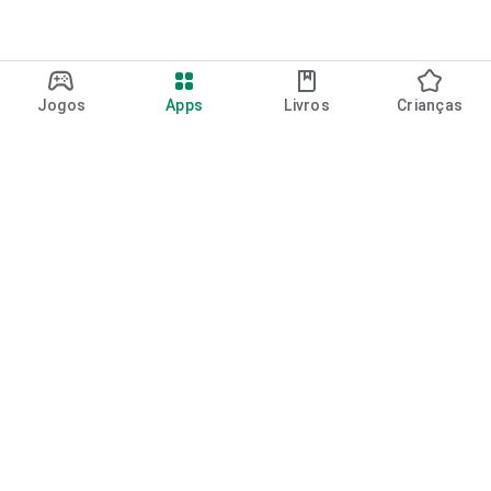
Jogos
Apps
Livros
Crianças
Google Play
Play Pass
Pontos do Play Points
Vales-presente
Resgatar
Política de reembolso