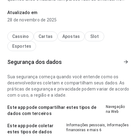
ponto de velocidade de carregamento comparando com
apps parecidos; a resposta é previsível. Esse equilíbrio torna
Atualizado em
o app mais interessante para testar.
28 de novembro de 2025
Cassino
Cartas
Apostas
Slot
Esportes
Segurança dos dados
Sua segurança começa quando você entende como os
desenvolvedores coletam e compartilham seus dados. As
práticas de segurança e privacidade podem variar de acordo
com o uso, a região e a idade.
Navegação
Este app pode compartilhar estes tipos de
na Web
dados com terceiros
Informações pessoais, Informações
Este app pode coletar
financeiras e mais 6
estes tipos de dados