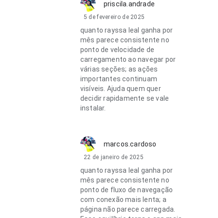
priscila.andrade
5 de fevereiro de 2025
quanto rayssa leal ganha por
mês parece consistente no
ponto de velocidade de
carregamento ao navegar por
várias seções; as ações
importantes continuam
visíveis. Ajuda quem quer
decidir rapidamente se vale
instalar.
marcos.cardoso
22 de janeiro de 2025
quanto rayssa leal ganha por
mês parece consistente no
ponto de fluxo de navegação
com conexão mais lenta; a
página não parece carregada.