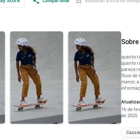
lay Store
Compartilhar
Adicionar à lista de desej
Sobre 
quanto r
quanto r
parece r
fluxo de
menor; a 
informaç
experiên
uso freq
Atualiz
16 de fev
quanto r
de 2025
parece c
fluxo de
por vária
Cassi
visual pa