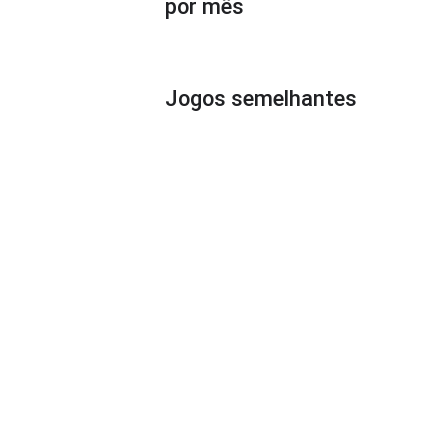
por mês
Jogos semelhantes