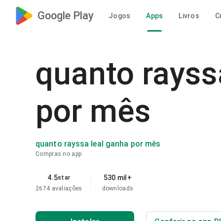
Google Play
Jogos
Apps
Livros
C
quanto rayss
por mês
quanto rayssa leal ganha por mês
Compras no app
4.5
530 mil+
star
2674 avaliações
downloads