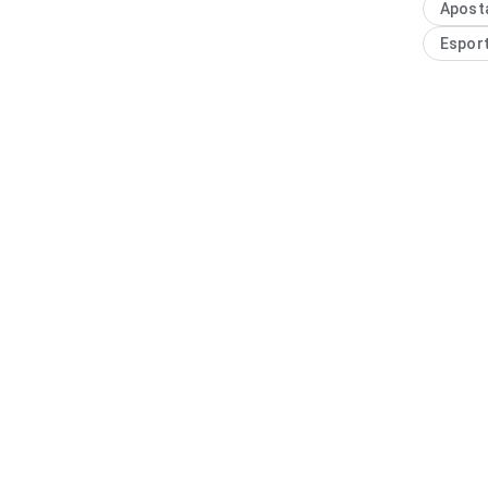
Apost
cuidado 
diferenç
Espor