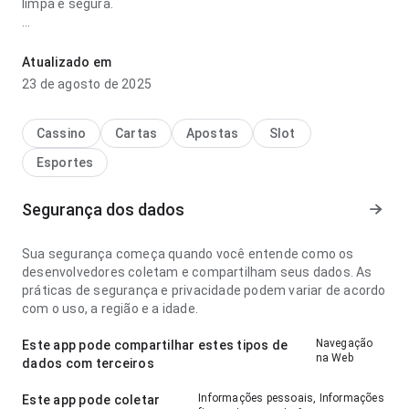
limpa e segura.
quanto ganha um jogador de futsal parece bem planejada
no ponto de fluxo de navegação ao navegar por várias
Atualizado em
seções; os rótulos são fáceis de acompanhar. Isso passa
23 de agosto de 2025
mais confiança ao usuário.
Cassino
Cartas
Apostas
Slot
Esportes
Segurança dos dados
Sua segurança começa quando você entende como os
desenvolvedores coletam e compartilham seus dados. As
práticas de segurança e privacidade podem variar de acordo
com o uso, a região e a idade.
Navegação
Este app pode compartilhar estes tipos de
na Web
dados com terceiros
Informações pessoais, Informações
Este app pode coletar