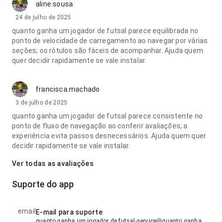
aline.sousa
24 de julho de 2025
quanto ganha um jogador de futsal parece equilibrada no
ponto de velocidade de carregamento ao navegar por várias
seções; os rótulos são fáceis de acompanhar. Ajuda quem
quer decidir rapidamente se vale instalar.
francisca.machado
3 de julho de 2025
quanto ganha um jogador de futsal parece consistente no
ponto de fluxo de navegação ao conferir avaliações; a
experiência evita passos desnecessários. Ajuda quem quer
decidir rapidamente se vale instalar.
Ver todas as avaliações
Suporte do app
email
E-mail para suporte
quanto ganha um jogador de futsal-service@quanto ganha