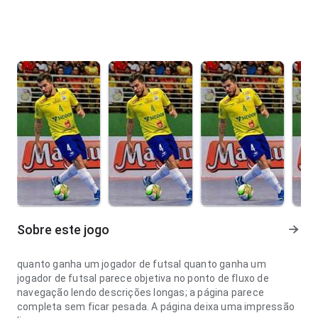
Sobre este jogo
quanto ganha um jogador de futsal quanto ganha um
jogador de futsal parece objetiva no ponto de fluxo de
navegação lendo descrições longas; a página parece
completa sem ficar pesada. A página deixa uma impressão