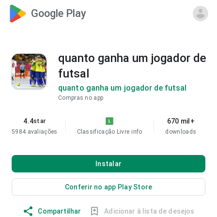
Google Play
quanto ganha um jogador de
futsal
quanto ganha um jogador de futsal
Compras no app
4.4
670 mil+
star
5984 avaliações
Classificação Livre
info
downloads
Instalar
Conferir no app Play Store
Compartilhar
Adicionar à lista de desejos