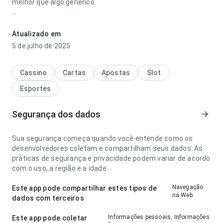
melhor que algo genérico.
quantas sul americana o flamengo tem parece fluida no
ponto de velocidade de carregamento antes de decidir
Atualizado em
instalar; a hierarquia visual parece natural. Esse cuidado nos
5 de julho de 2025
detalhes faz diferença.
Cassino
Cartas
Apostas
Slot
Esportes
Segurança dos dados
Sua segurança começa quando você entende como os
desenvolvedores coletam e compartilham seus dados. As
práticas de segurança e privacidade podem variar de acordo
com o uso, a região e a idade.
Navegação
Este app pode compartilhar estes tipos de
na Web
dados com terceiros
Informações pessoais, Informações
Este app pode coletar