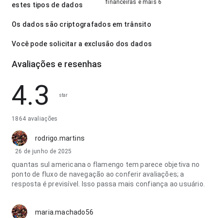
financeiras e mais 6
estes tipos de dados
Os dados são criptografados em trânsito
Você pode solicitar a exclusão dos dados
Avaliações e resenhas
4.3
star
1864 avaliações
rodrigo.martins
26 de junho de 2025
quantas sul americana o flamengo tem parece objetiva no
ponto de fluxo de navegação ao conferir avaliações; a
resposta é previsível. Isso passa mais confiança ao usuário.
maria.machado56