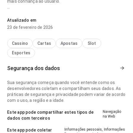
mais confiança ao usuário.
qual bicho peru puxa saque rapido é confiável parece fluida
no ponto de velocidade de carregamento para um visitante
Atualizado em
novo; as ações importantes continuam visíveis. Isso passa
23 de fevereiro de 2026
mais confiança ao usuário.
Cassino
Cartas
Apostas
Slot
Esportes
Segurança dos dados
Sua segurança começa quando você entende como os
desenvolvedores coletam e compartilham seus dados. As
práticas de segurança e privacidade podem variar de acordo
com o uso, a região e a idade.
Navegação
Este app pode compartilhar estes tipos de
na Web
dados com terceiros
Informações pessoais, Informações
Este app pode coletar