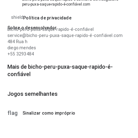
peru-puxa-saque-rapido-é-confiável.com
shield
Política de privacidade
Sobre o desenvolvedor
bicho-peru-puxa-saque-rapido-é-confiável
service@bicho-peru-puxa-saque-rapido-é-confiável.com
484 Rua h
diego.mendes
+55 3293484
Mais de bicho-peru-puxa-saque-rapido-é-
confiável
Jogos semelhantes
flag
Sinalizar como impróprio