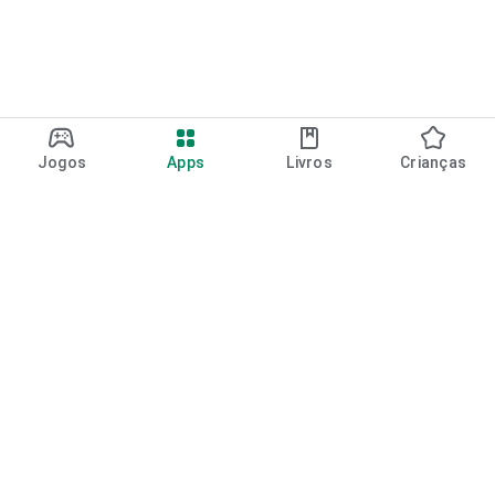
Jogos
Apps
Livros
Crianças
Google Play
Play Pass
Pontos do Play Points
Vales-presente
Resgatar