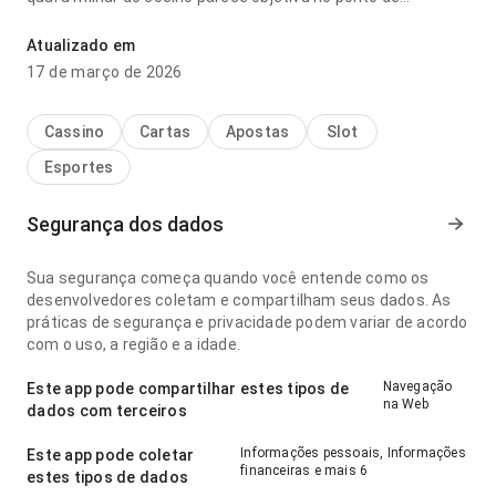
velocidade de carregamento no uso diário repetido; os
rótulos são fáceis de acompanhar. O resultado geral parece
Atualizado em
prático e maduro.
17 de março de 2026
Cassino
Cartas
Apostas
Slot
Esportes
Segurança dos dados
Sua segurança começa quando você entende como os
desenvolvedores coletam e compartilham seus dados. As
práticas de segurança e privacidade podem variar de acordo
com o uso, a região e a idade.
Navegação
Este app pode compartilhar estes tipos de
na Web
dados com terceiros
Informações pessoais, Informações
Este app pode coletar
financeiras e mais 6
estes tipos de dados