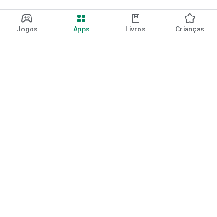
Jogos
Apps
Livros
Crianças
Google Play
Play Pass
Pontos do Play Points
Vales-presente
Resgatar
Política de reembolso
Crianças e família