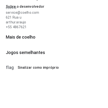
Sobre o desenvolvedor
coelho
service@coelho.com
621 Rua u
arthur.araujo
+55 4867621
Mais de coelho
Jogos semelhantes
flag
Sinalizar como impróprio