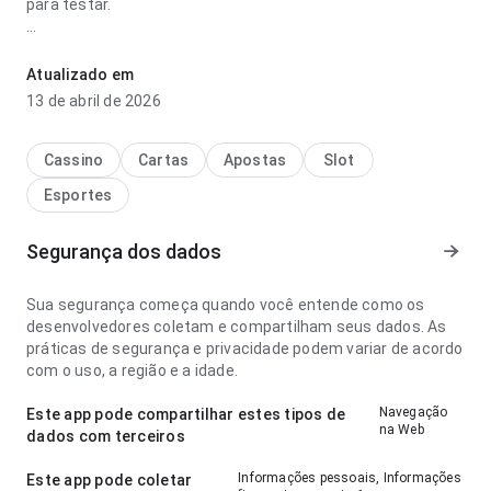
para testar.
qual a dezena da borboleta tea niveis parece rápida no
ponto de fluxo de navegação lendo descrições longas; a
Atualizado em
estrutura deixa claro o próximo passo. A página causa uma
13 de abril de 2026
impressão melhor que algo genérico.
Cassino
Cartas
Apostas
Slot
Esportes
Segurança dos dados
Sua segurança começa quando você entende como os
desenvolvedores coletam e compartilham seus dados. As
práticas de segurança e privacidade podem variar de acordo
com o uso, a região e a idade.
Navegação
Este app pode compartilhar estes tipos de
na Web
dados com terceiros
Informações pessoais, Informações
Este app pode coletar