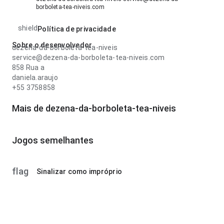
borboleta-tea-niveis.com
shield
Política de privacidade
Sobre o desenvolvedor
dezena-da-borboleta-tea-niveis
service@dezena-da-borboleta-tea-niveis.com
858 Rua a
daniela.araujo
+55 3758858
Mais de dezena-da-borboleta-tea-niveis
Jogos semelhantes
flag
Sinalizar como impróprio