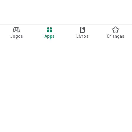
Jogos
Apps
Livros
Crianças
Google Play
Play Pass
Pontos do Play Points
Vales-presente
Resgatar
Política de reembolso