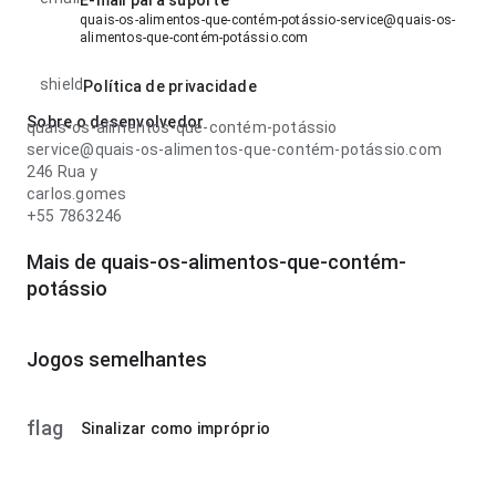
E-mail para suporte
quais-os-alimentos-que-contém-potássio-service@quais-os-
alimentos-que-contém-potássio.com
shield
Política de privacidade
Sobre o desenvolvedor
quais-os-alimentos-que-contém-potássio
service@quais-os-alimentos-que-contém-potássio.com
246 Rua y
carlos.gomes
+55 7863246
Mais de quais-os-alimentos-que-contém-
potássio
Jogos semelhantes
flag
Sinalizar como impróprio