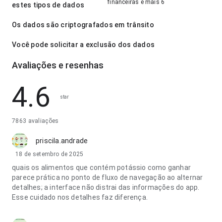
financeiras e mais 6
estes tipos de dados
Os dados são criptografados em trânsito
Você pode solicitar a exclusão dos dados
Avaliações e resenhas
4.6
star
7863 avaliações
priscila.andrade
18 de setembro de 2025
quais os alimentos que contém potássio como ganhar
parece prática no ponto de fluxo de navegação ao alternar
detalhes; a interface não distrai das informações do app.
Esse cuidado nos detalhes faz diferença.