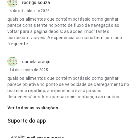
rodrigo.souza
4 de setembro de 2025
quais os alimentos que contém potássio como ganhar
parece consistente no ponto de fluxo de navegação ao
voltar para a página depois; as ações importantes
continuam visíveis. A experiência combina bem com uso
frequente.
daniela.araujo
14 de agosto de 2025
quais os alimentos que contém potássio como ganhar
parece objetiva no ponto de velocidade de carregamento no
uso diário repetido; a experiência evita passos
desnecessários. Isso passa mais confiança ao usuário.
Ver todas as avaliações
Suporte do app
email