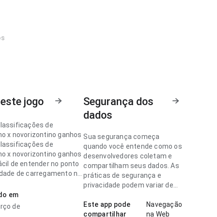
os
este jogo
Segurança dos
dados
lassificações de
no x novorizontino ganhos
Sua segurança começa
lassificações de
quando você entende como os
no x novorizontino ganhos
desenvolvedores coletam e
ácil de entender no ponto
compartilham seus dados. As
idade de carregamento no
práticas de segurança e
o repetido; a hierarquia
privacidade podem variar de
rece natural. A página
ado em
acordo com o uso, a região e a
a impressão limpa e
idade.
Este app pode
Navegação
rço de
compartilhar
na Web