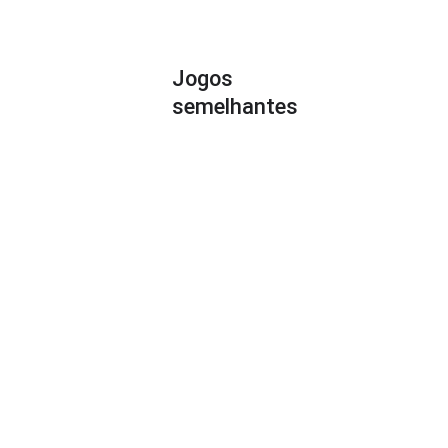
Jogos
semelhantes