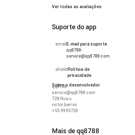
Ver todas as avaliações
Suporte do app
email
E-mail para suporte
qq8788-
service@qq8788.com
shield
Política de
privacidade
Sobre o desenvolvedor
qq8788
service@qq8788.com
728 Rua u
victor.barros
+55 9993728
Mais de qq8788