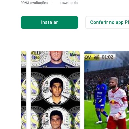
9993 avaliações
downloads
Instalar
Conferir no app P