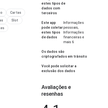
estes tipos de
lassificações de
dados com
no x novorizontino ganhos
no
Cartas
terceiros
ápida no ponto de fluxo de
as
Slot
o ao alternar detalhes; a
Este app
Informações
cia evita passos
pode coletar
pessoais,
tes
sários. A experiência
estes tipos
Informações
bem com uso frequente.
de dados
financeiras e
mais 6
Os dados são
criptografados em trânsito
Você pode solicitar a
exclusão dos dados
Avaliações e
resenhas