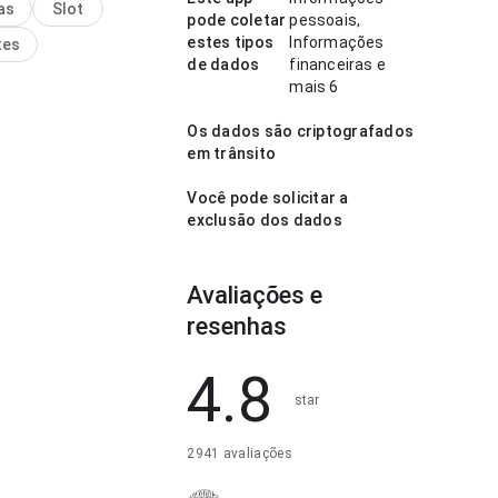
as
Slot
s ações importantes
pode coletar
pessoais,
 visíveis. Esse equilíbrio
estes tipos
Informações
tes
app mais interessante
de dados
financeiras e
ar.
mais 6
Os dados são criptografados
em trânsito
Você pode solicitar a
exclusão dos dados
Avaliações e
resenhas
4.8
star
2941 avaliações