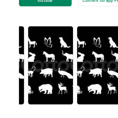
Instalar
Conferir no app P