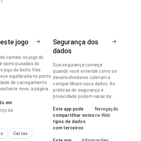
os
este jogo
Segurança dos
dados
do camelo no jogo do
ee spins puxadas do
Sua segurança começa
o jogo do bicho free
quando você entende como os
rece equilibrada no ponto
desenvolvedores coletam e
idade de carregamento
compartilham seus dados. As
visitante novo; a página
práticas de segurança e
ce carregada. Esse
privacidade podem variar de
nos detalhes faz
ado em
acordo com o uso, a região e a
a.
idade.
Este app pode
Navegação
rço de
compartilhar estes
na Web
do camelo no jogo do
tipos de dados
e spins parece fluida no
com terceiros
 velocidade de
no
Cartas
mento em uma tela
Este app
Informações