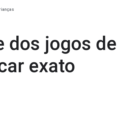
rianças
e dos jogos de
car exato