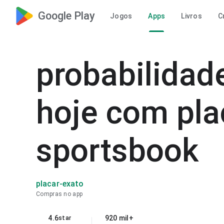
Google Play
Jogos
Apps
Livros
C
probabilidad
hoje com pla
sportsbook
placar-exato
Compras no app
4.6
920 mil+
star