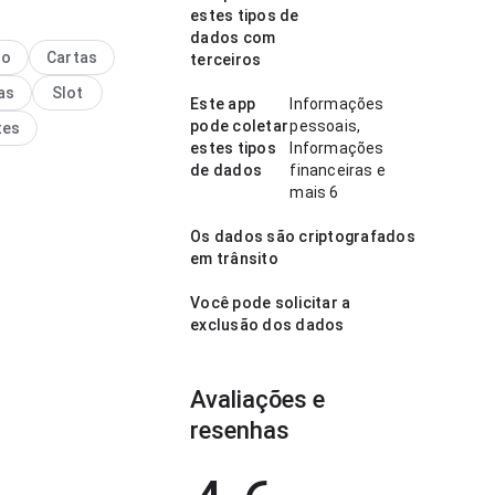
estes tipos de
dade dos jogos de hoje
dados com
ar exato sportsbook
no
Cartas
terceiros
lara no ponto de
as
Slot
de de carregamento com
Este app
Informações
mais lenta; a estrutura
pode coletar
pessoais,
tes
aro o próximo passo. Esse
estes tipos
Informações
o torna o app mais
de dados
financeiras e
ante para testar.
mais 6
Os dados são criptografados
em trânsito
Você pode solicitar a
exclusão dos dados
Avaliações e
resenhas