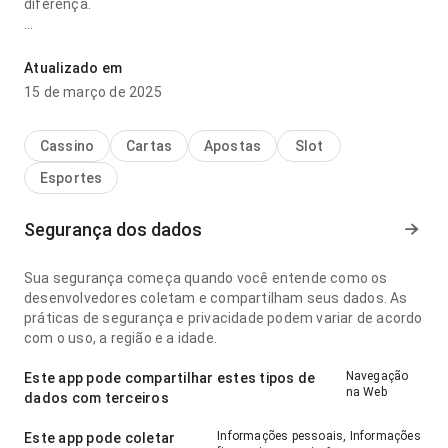
diferença.
prednisona serve para asmahtm brasil parece fluida no
ponto de fluxo de navegação em uma tela menor; o
Atualizado em
conteúdo é fácil de examinar. Esse cuidado nos detalhes
15 de março de 2025
faz diferença.
Cassino
Cartas
Apostas
Slot
Esportes
Segurança dos dados
Sua segurança começa quando você entende como os
desenvolvedores coletam e compartilham seus dados. As
práticas de segurança e privacidade podem variar de acordo
com o uso, a região e a idade.
Navegação
Este app pode compartilhar estes tipos de
na Web
dados com terceiros
Informações pessoais, Informações
Este app pode coletar