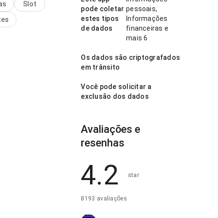
as
Slot
a ao usuário.
pode coletar
pessoais,
estes tipos
Informações
tes
de dados
financeiras e
mais 6
Os dados são criptografados
em trânsito
Você pode solicitar a
exclusão dos dados
Avaliações e
resenhas
4.2
star
8193 avaliações