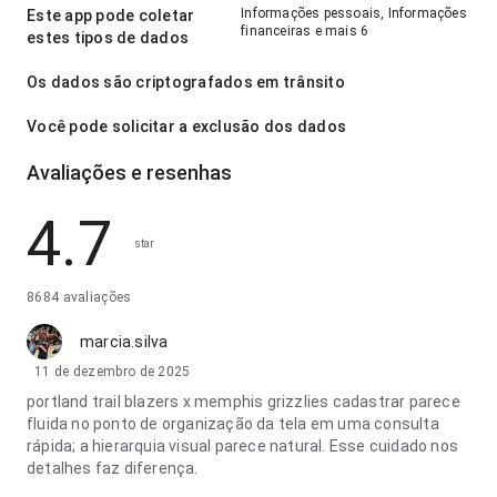
Informações pessoais, Informações
Este app pode coletar
financeiras e mais 6
estes tipos de dados
Os dados são criptografados em trânsito
Você pode solicitar a exclusão dos dados
Avaliações e resenhas
4.7
star
8684 avaliações
marcia.silva
11 de dezembro de 2025
portland trail blazers x memphis grizzlies cadastrar parece
fluida no ponto de organização da tela em uma consulta
rápida; a hierarquia visual parece natural. Esse cuidado nos
detalhes faz diferença.