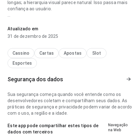
longas; a hierarquia visual parece natural. Isso passa mais
confiança ao usuário.
portland trail blazers x memphis grizzlies cadastrar parece
prática no ponto de velocidade de carregamento ao navegar
Atualizado em
por várias seções; a página parece completa sem ficar
31 de dezembro de 2025
pesada. A experiência combina bem com uso frequente.
Cassino
Cartas
Apostas
Slot
Esportes
Segurança dos dados
Sua segurança começa quando você entende como os
desenvolvedores coletam e compartilham seus dados. As
práticas de segurança e privacidade podem variar de acordo
com o uso, a região e a idade.
Navegação
Este app pode compartilhar estes tipos de
na Web
dados com terceiros