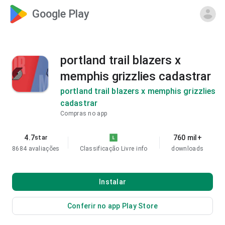
Google Play
portland trail blazers x
memphis grizzlies cadastrar
portland trail blazers x memphis grizzlies
cadastrar
Compras no app
4.7
760 mil+
star
8684 avaliações
Classificação Livre
info
downloads
Instalar
Conferir no app Play Store