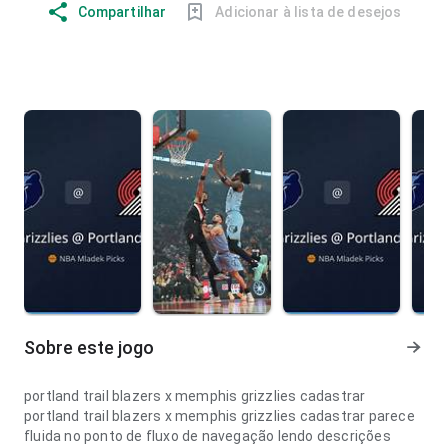
Compartilhar
Adicionar à lista de desejos
Sobre este jogo
portland trail blazers x memphis grizzlies cadastrar
portland trail blazers x memphis grizzlies cadastrar parece
fluida no ponto de fluxo de navegação lendo descrições