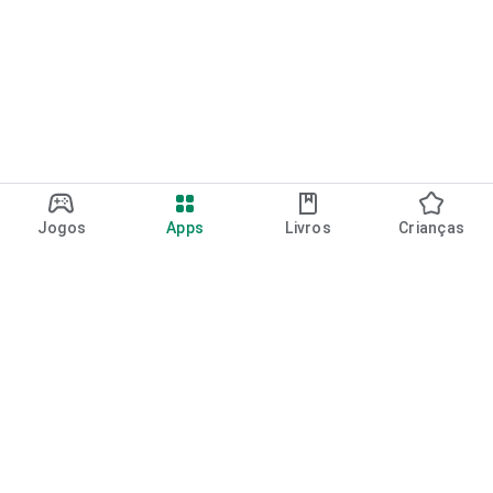
Jogos
Apps
Livros
Crianças
Google Play
Play Pass
Pontos do Play Points