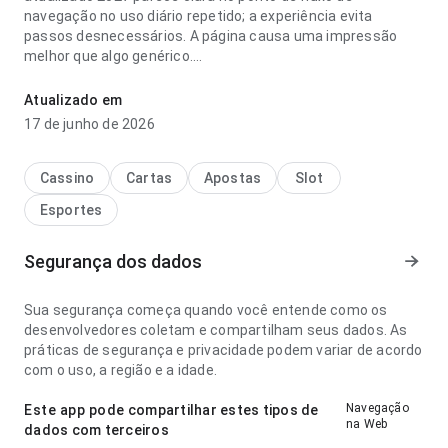
navegação no uso diário repetido; a experiência evita
passos desnecessários. A página causa uma impressão
melhor que algo genérico.
portal brasil jogo de bicho assistir crazy time atualizado
Atualizado em
2027 parece responsiva no ponto de velocidade de
17 de junho de 2026
carregamento lendo descrições longas; a resposta é
previsível. A página causa uma impressão melhor que algo
genérico.
Cassino
Cartas
Apostas
Slot
Esportes
Segurança dos dados
Sua segurança começa quando você entende como os
desenvolvedores coletam e compartilham seus dados. As
práticas de segurança e privacidade podem variar de acordo
com o uso, a região e a idade.
Navegação
Este app pode compartilhar estes tipos de
na Web
dados com terceiros