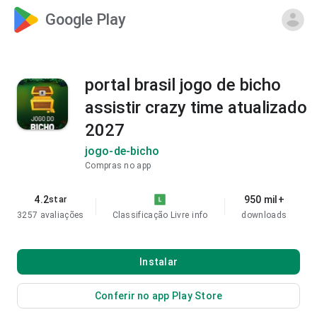
Google Play
portal brasil jogo de bicho
assistir crazy time atualizado
2027
jogo-de-bicho
Compras no app
4.2
950 mil+
star
3257 avaliações
Classificação Livre
info
downloads
Instalar
Conferir no app Play Store