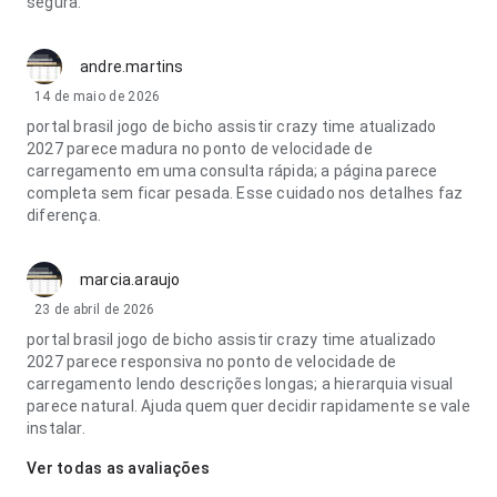
segura.
andre.martins
14 de maio de 2026
portal brasil jogo de bicho assistir crazy time atualizado
2027 parece madura no ponto de velocidade de
carregamento em uma consulta rápida; a página parece
completa sem ficar pesada. Esse cuidado nos detalhes faz
diferença.
marcia.araujo
23 de abril de 2026
portal brasil jogo de bicho assistir crazy time atualizado
2027 parece responsiva no ponto de velocidade de
carregamento lendo descrições longas; a hierarquia visual
parece natural. Ajuda quem quer decidir rapidamente se vale
instalar.
Ver todas as avaliações