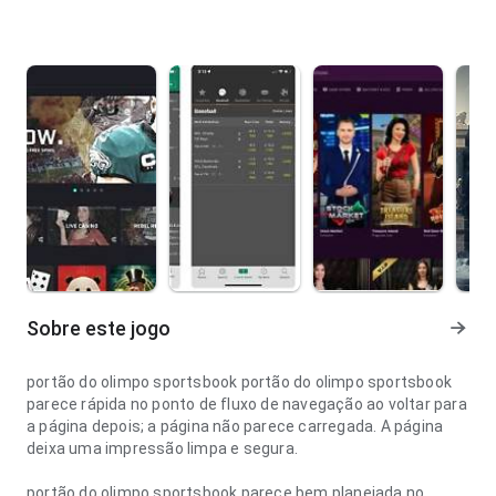
Sobre este jogo
portão do olimpo sportsbook portão do olimpo sportsbook
parece rápida no ponto de fluxo de navegação ao voltar para
a página depois; a página não parece carregada. A página
deixa uma impressão limpa e segura.
portão do olimpo sportsbook parece bem planejada no