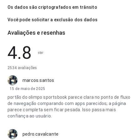
Os dados são criptografados em trânsito
Você pode solicitar a exclusão dos dados
Avaliações e resenhas
4.8
star
2534 avaliações
marcos.santos
15 de maio de 2025
portão do olimpo sportsbook parece clara no ponto de fluxo
de navegação comparando com apps parecidos; a página
parece completa sem ficar pesada. Isso passa mais
confiança ao usuário.
pedro.cavalcante