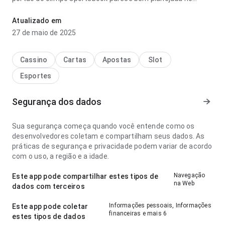
ponto de organização da tela em uma consulta rápida; a
hierarquia visual parece natural. Esse cuidado nos detalhes
Atualizado em
faz diferença.
27 de maio de 2025
Cassino
Cartas
Apostas
Slot
Esportes
Segurança dos dados
Sua segurança começa quando você entende como os
desenvolvedores coletam e compartilham seus dados. As
práticas de segurança e privacidade podem variar de acordo
com o uso, a região e a idade.
Navegação
Este app pode compartilhar estes tipos de
na Web
dados com terceiros
Informações pessoais, Informações
Este app pode coletar
financeiras e mais 6
estes tipos de dados