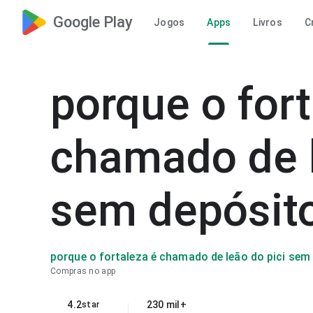
Google Play
Jogos
Apps
Livros
C
porque o fort
chamado de l
sem depósit
porque o fortaleza é chamado de leão do pici sem
Compras no app
4.2
230 mil+
star