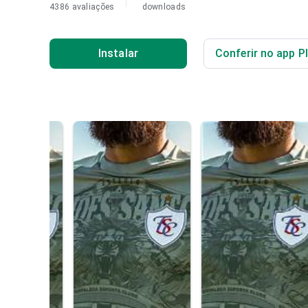
4386 avaliações
downloads
Instalar
Conferir no app P