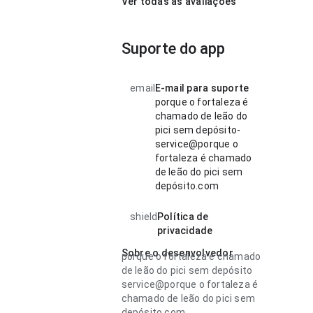
Ver todas as avaliações
Suporte do app
email
E-mail para suporte
porque o fortaleza é
chamado de leão do
pici sem depósito-
service@porque o
fortaleza é chamado
de leão do pici sem
depósito.com
shield
Política de
privacidade
Sobre o desenvolvedor
porque o fortaleza é chamado
de leão do pici sem depósito
service@porque o fortaleza é
chamado de leão do pici sem
depósito.com