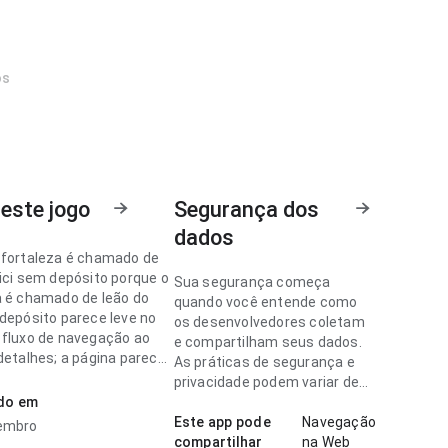
os
este jogo
Segurança dos
dados
 fortaleza é chamado de
pici sem depósito porque o
Sua segurança começa
a é chamado de leão do
quando você entende como
 depósito parece leve no
os desenvolvedores coletam
 fluxo de navegação ao
e compartilham seus dados.
detalhes; a página parece
As práticas de segurança e
 sem ficar pesada. Esse
privacidade podem variar de
nos detalhes faz
ado em
acordo com o uso, a região e a
a.
idade.
Este app pode
Navegação
vembro
compartilhar
na Web