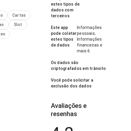
 fortaleza é chamado de
estes tipos de
pici sem depósito parece
dados com
 ponto de fluxo de
no
Cartas
terceiros
ão com conexão mais
as
Slot
experiência evita passos
Este app
Informações
sários. Isso passa mais
pode coletar
pessoais,
tes
a ao usuário.
estes tipos
Informações
de dados
financeiras e
mais 6
Os dados são
criptografados em trânsito
Você pode solicitar a
exclusão dos dados
Avaliações e
resenhas