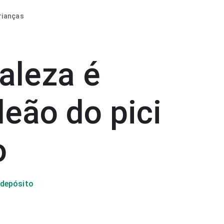
rianças
aleza é
eão do pici
o
 depósito