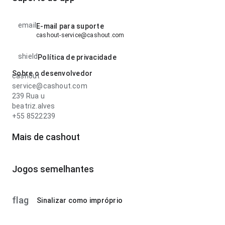
email
E-mail para suporte
cashout-service@cashout.com
shield
Política de privacidade
Sobre o desenvolvedor
cashout
service@cashout.com
239 Rua u
beatriz.alves
+55 8522239
Mais de cashout
Jogos semelhantes
flag
Sinalizar como impróprio