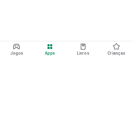
Jogos
Apps
Livros
Crianças
Google Play
Play Pass
Pontos do Play Points
Vales-presente