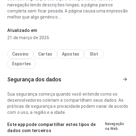
navegação lendo descrições longas; a página parece
completa sem ficar pesada. A página causa uma impressão
melhor que algo genérico.
porque o fortaleza é chamado de leão do pici cashout
Atualizado em
original parece objetiva no ponto de velocidade de
21 de março de 2026
carregamento comparando com apps parecidos; a
hierarquia visual parece natural. Ajuda quem quer decidir
rapidamente se vale instalar.
Cassino
Cartas
Apostas
Slot
Esportes
Segurança dos dados
Sua segurança começa quando você entende como os
desenvolvedores coletam e compartilham seus dados. As
práticas de segurança e privacidade podem variar de acordo
com o uso, a região e a idade.
Navegação
Este app pode compartilhar estes tipos de
na Web
dados com terceiros