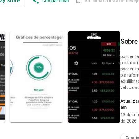
lay Store
Compartilhar
Adicionar à lista de desej
Sobre 
porcent
platafor
porcent
platafor
equilibr
velocida
em uma c
interface
Atualiza
informaç
em
quem que
13 de ma
rapidamen
de 2026
porcent
plataform
Cassi