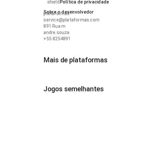
shield
Política de privacidade
Sobre o desenvolvedor
plataformas
service@plataformas.com
891 Rua m
andre.souza
+55 8254891
Mais de plataformas
Jogos semelhantes