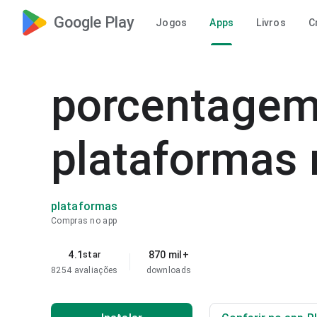
Google Play
Jogos
Apps
Livros
C
porcentagem
plataformas 
plataformas
Compras no app
4.1
870 mil+
star
8254 avaliações
downloads