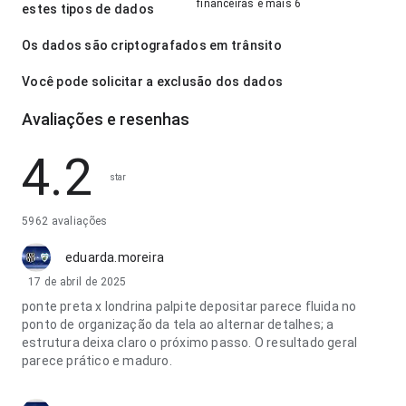
financeiras e mais 6
estes tipos de dados
Os dados são criptografados em trânsito
Você pode solicitar a exclusão dos dados
Avaliações e resenhas
4.2
star
5962 avaliações
eduarda.moreira
17 de abril de 2025
ponte preta x londrina palpite depositar parece fluida no
ponto de organização da tela ao alternar detalhes; a
estrutura deixa claro o próximo passo. O resultado geral
parece prático e maduro.