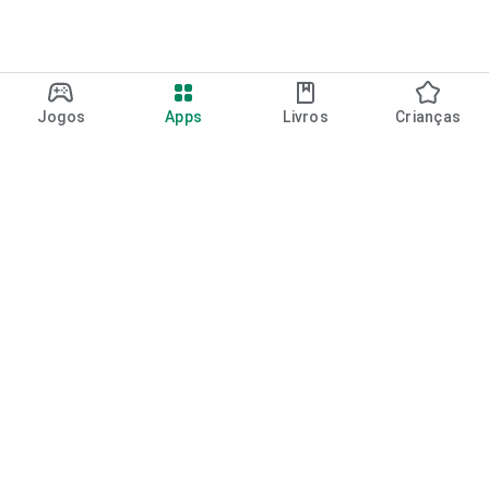
Jogos
Apps
Livros
Crianças
Google Play
Play Pass
Pontos do Play Points
Vales-presente
Resgatar
Política de reembolso