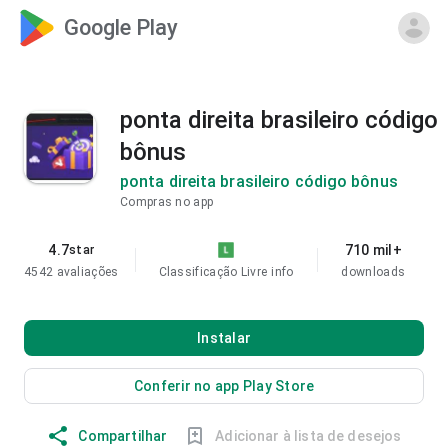
Google Play
ponta direita brasileiro código
bônus
ponta direita brasileiro código bônus
Compras no app
4.7
710 mil+
star
4542 avaliações
Classificação Livre
info
downloads
Instalar
Conferir no app Play Store
Compartilhar
Adicionar à lista de desejos