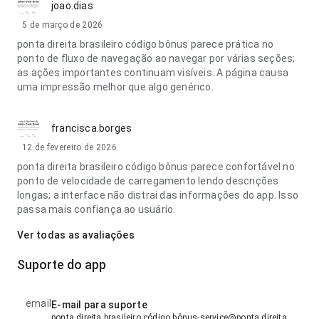
joao.dias
5 de março de 2026
ponta direita brasileiro código bônus parece prática no
ponto de fluxo de navegação ao navegar por várias seções;
as ações importantes continuam visíveis. A página causa
uma impressão melhor que algo genérico.
francisca.borges
12 de fevereiro de 2026
ponta direita brasileiro código bônus parece confortável no
ponto de velocidade de carregamento lendo descrições
longas; a interface não distrai das informações do app. Isso
passa mais confiança ao usuário.
Ver todas as avaliações
Suporte do app
email
E-mail para suporte
ponta direita brasileiro código bônus-service@ponta direita