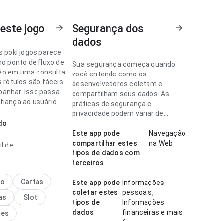
este jogo
Segurança dos
dados
s poki jogos parece
no ponto de fluxo de
Sua segurança começa quando
ão em uma consulta
você entende como os
s rótulos são fáceis
desenvolvedores coletam e
anhar. Isso passa
compartilham seus dados. As
fiança ao usuário.
práticas de segurança e
privacidade podem variar de
os parece responsiva
do
acordo com o uso, a região e a
 de fluxo de
idade.
Este app pode
Navegação
o ao voltar para a
compartilhar estes
na Web
il de
pois; a interface não
tipos de dados com
das informações do
terceiros
esultado geral parece
e maduro.
no
Cartas
Este app pode
Informações
coletar estes
pessoais,
as
Slot
tipos de
Informações
dados
financeiras e mais
tes