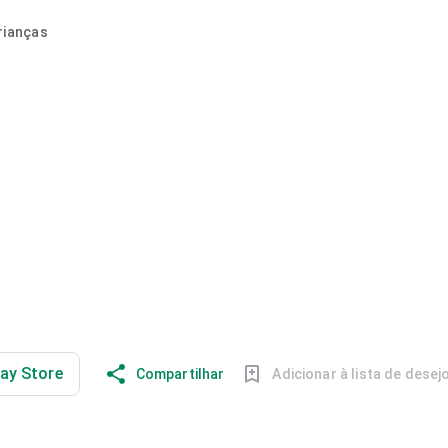
rianças
lay Store
Compartilhar
Adicionar à lista de desej