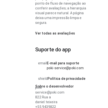
ponto de fluxo de navegação ao
conferir avaliações; a hierarquia
visual parece natural. A página
deixa uma impressão limpa e
segura.
Ver todas as avaliações
Suporte do app
email
E-mail para suporte
poki-service@poki.com
shield
Política de privacidade
Sobre o desenvolvedor
poki
service@poki.com
822 Rua a
daniel.teixeira
+55 9439822