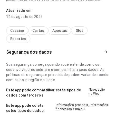
carregamento lendo descrições longas; a página parece
completa sem ficar pesada. A página causa uma impressão
Atualizado em
melhor que algo genérico.
14 de agosto de 2025
Cassino
Cartas
Apostas
Slot
Esportes
Segurança dos dados
Sua segurança começa quando você entende como os
desenvolvedores coletam e compartilham seus dados. As
práticas de segurança e privacidade podem variar de acordo
com o uso, a região e a idade.
Navegação
Este app pode compartilhar estes tipos de
na Web
dados com terceiros
Informações pessoais, Informações
Este app pode coletar
financeiras e mais 6
estes tipos de dados