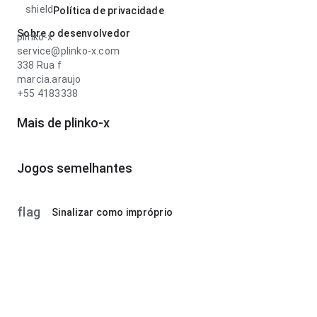
shield
Política de privacidade
Sobre o desenvolvedor
plinko-x
service@plinko-x.com
338 Rua f
marcia.araujo
+55 4183338
Mais de plinko-x
Jogos semelhantes
flag
Sinalizar como impróprio