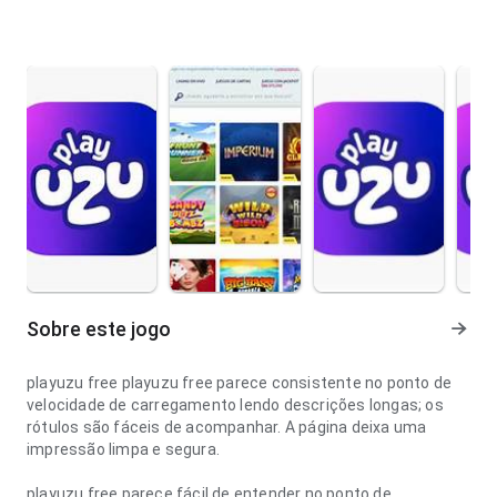
Sobre este jogo
playuzu free playuzu free parece consistente no ponto de
velocidade de carregamento lendo descrições longas; os
rótulos são fáceis de acompanhar. A página deixa uma
impressão limpa e segura.
playuzu free parece fácil de entender no ponto de