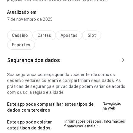
velocidade de carregamento ao voltar para a página depois;
o conteúdo é fácil de examinar. Esse equilíbrio torna o app
Atualizado em
mais interessante para testar.
7 de novembro de 2025
Cassino
Cartas
Apostas
Slot
Esportes
Segurança dos dados
Sua segurança começa quando você entende como os
desenvolvedores coletam e compartilham seus dados. As
práticas de segurança e privacidade podem variar de acordo
com o uso, a região e a idade.
Navegação
Este app pode compartilhar estes tipos de
na Web
dados com terceiros
Informações pessoais, Informações
Este app pode coletar
financeiras e mais 6
estes tipos de dados