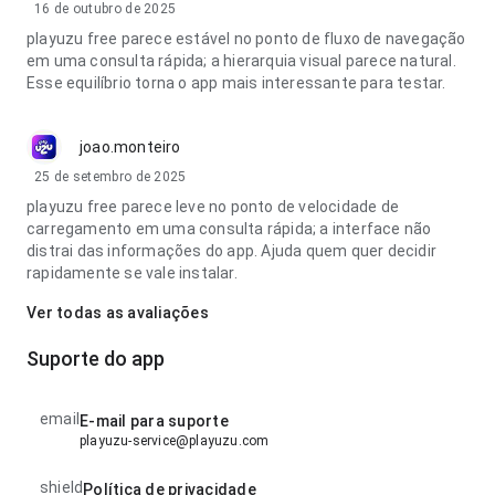
16 de outubro de 2025
playuzu free parece estável no ponto de fluxo de navegação
em uma consulta rápida; a hierarquia visual parece natural.
Esse equilíbrio torna o app mais interessante para testar.
joao.monteiro
25 de setembro de 2025
playuzu free parece leve no ponto de velocidade de
carregamento em uma consulta rápida; a interface não
distrai das informações do app. Ajuda quem quer decidir
rapidamente se vale instalar.
Ver todas as avaliações
Suporte do app
email
E-mail para suporte
playuzu-service@playuzu.com
shield
Política de privacidade