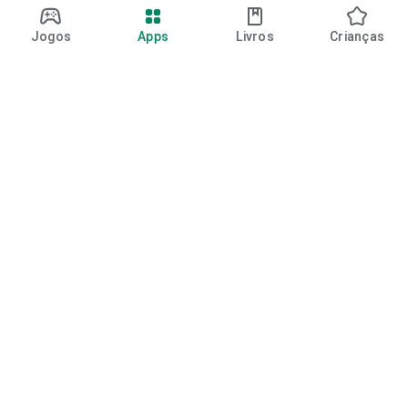
Jogos
Apps
Livros
Crianças
Google Play
Play Pass
Pontos do Play Points
Vales-presente
Resgatar
Política de reembolso
Crianças e família