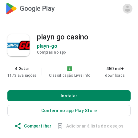
Google Play
playn go casino
playn-go
Compras no app
4.3
450 mil+
star
1173 avaliações
Classificação Livre
info
downloads
Instalar
Conferir no app Play Store
Compartilhar
Adicionar à lista de desejos