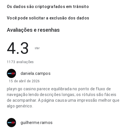
Os dados são criptografados em trânsito
Você pode solicitar a exclusão dos dados
Avaliações e resenhas
4.3
star
1173 avaliações
daniela.campos
15 de abril de 2026
playn go casino parece equilibrada no ponto de fluxo de
navegação lendo descrições longas; os rótulos são fáceis
de acompanhar. A página causa uma impressão melhor que
algo genérico.
guilherme.ramos