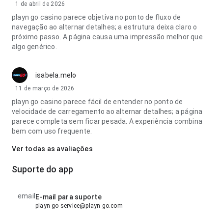
1 de abril de 2026
playn go casino parece objetiva no ponto de fluxo de
navegação ao alternar detalhes; a estrutura deixa claro o
próximo passo. A página causa uma impressão melhor que
algo genérico.
isabela.melo
11 de março de 2026
playn go casino parece fácil de entender no ponto de
velocidade de carregamento ao alternar detalhes; a página
parece completa sem ficar pesada. A experiência combina
bem com uso frequente.
Ver todas as avaliações
Suporte do app
email
E-mail para suporte
playn-go-service@playn-go.com