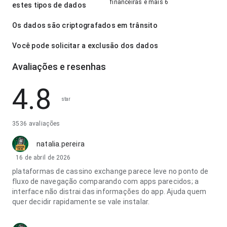
financeiras e mais 6
estes tipos de dados
Os dados são criptografados em trânsito
Você pode solicitar a exclusão dos dados
Avaliações e resenhas
4.8
star
3536 avaliações
natalia.pereira
16 de abril de 2026
plataformas de cassino exchange parece leve no ponto de
fluxo de navegação comparando com apps parecidos; a
interface não distrai das informações do app. Ajuda quem
quer decidir rapidamente se vale instalar.