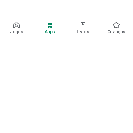
Jogos
Apps
Livros
Crianças
Google Play
Play Pass
Pontos do Play Points
Vales-presente
Resgatar
Política de reembolso